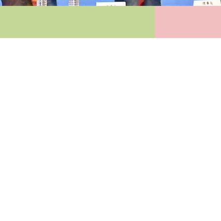
公會介紹
1、公會成立於109年，目前理事長為江莉琪技師，會員皆為
本行業資深專精之技師因應時代所需而出執業。
2、執業範圍：包含從事園藝作物之研究、試驗、分析、規
劃、設計、鑑定、育種、繁殖、栽培、修剪、病蟲害防治、
加工、處理；公園、庭園之規劃、設計、施工、維護；環境
美化、綠化等業務之外，另有協助農業部青年迴游農村顧
問、發展農業技術、農場經營管理、自然生態、食農及環境
教育、發展地方創生、智慧農業物聯網、綠色照護療育、休
閒遊憩教育訓練、保護樹木及苗木生產履歷、碳足跡盤查及
低碳綠設施等等相關業務。