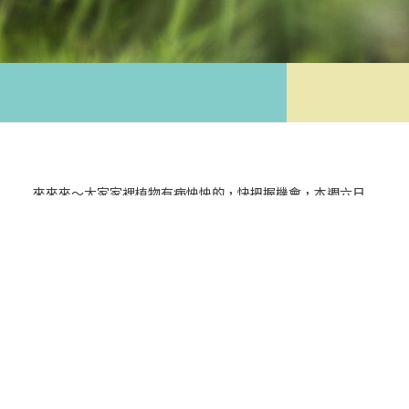
來來來～大家家裡植物有病怏怏的，快把握機會，本週六日
邀請到
春市茂喜植物醫診所
—曾琭老師來希望廣場，歡迎大
家來報名幫家裡的植物免費諮詢健康檢查喔！
機會難得，趕快手刀報名下方連結
報名連結：
https://forms.gle/yopaEfrAeeYzeBca9
日期 : 112/8/26-27 上午10點~下午5點
地點 :
台北希望廣場 ( 鄰近捷運善導寺站 )
▲參與辦法 : 可以帶盆栽來現場問診最佳 , 也可拍攝清晰的植