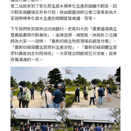
第二站就來到了彰化原生苗木標準化生產的苗圃示範區，因
示範區苗圃場主另有行程，就由園藝技師公會江理事長為大
家說明標準化苗木生產的相關管理維護…等等。
下午我們來到雲林古坑麻園村，虎尾科大的「農業循環再生
暨農能農用示範基地」，由陳昱傑、楊智凱、徐政彬三位講
師為大家一一說明，「農剩初級生物質現場前處理作業」、
「農剩初級固體生質燃料生產流程」、「農剩初級固體生質
燃料農能自主利用技術」，大家提出問題相互交流後，結束
收穫滿滿的一天。