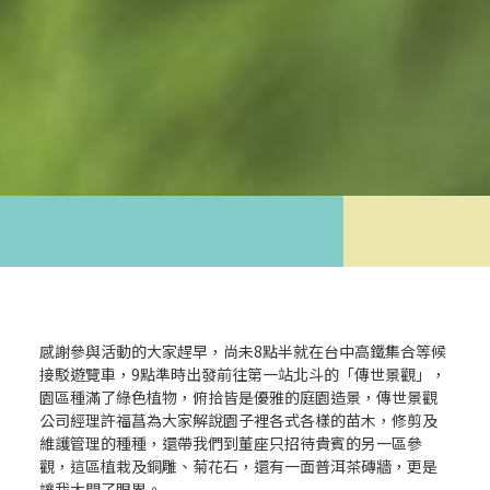
感謝參與活動的大家趕早，尚未8點半就在台中高鐵集合等候
接駁遊覽車，9點準時出發前往第一站北斗的「傳世景觀」，
園區種滿了綠色植物，俯拾皆是優雅的庭園造景，傳世景觀
公司經理許福菖為大家解說園子裡各式各樣的苗木，修剪及
維護管理的種種，還帶我們到董座只招待貴賓的另一區參
觀，這區植栽及銅雕、菊花石，還有一面普洱茶磚牆，更是
讓我大開了眼界。