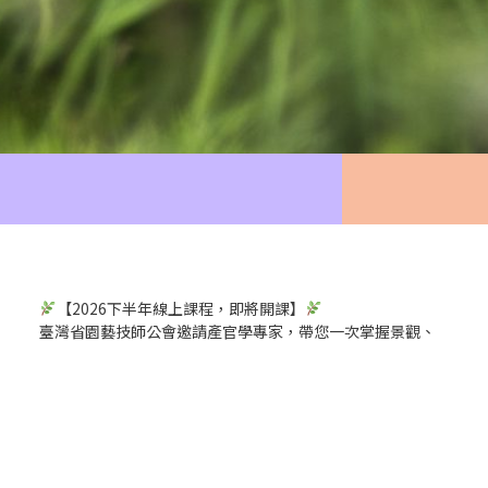
【2026下半年線上課程，即將開課】
臺灣省園藝技師公會邀請產官學專家，帶您一次掌握景觀、
園藝與永續環境最新趨勢！
課程主題包含：
7月
~庭園景觀之雜草管理
8月
~國際園藝博覽會造景觀察
9月
~遊憩療育景觀設計
10月
~園藝治療案例分享